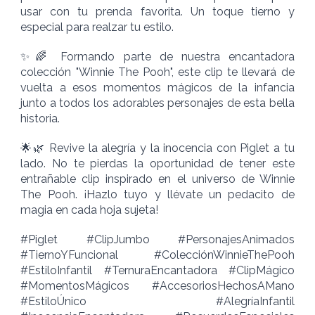
usar con tu prenda favorita. Un toque tierno y
especial para realzar tu estilo.
✨🌈 Formando parte de nuestra encantadora
colección "Winnie The Pooh", este clip te llevará de
vuelta a esos momentos mágicos de la infancia
junto a todos los adorables personajes de esta bella
historia.
🌟🌿 Revive la alegría y la inocencia con Piglet a tu
lado. No te pierdas la oportunidad de tener este
entrañable clip inspirado en el universo de Winnie
The Pooh. ¡Hazlo tuyo y llévate un pedacito de
magia en cada hoja sujeta!
#Piglet #ClipJumbo #PersonajesAnimados
#TiernoYFuncional #ColecciónWinnieThePooh
#EstiloInfantil #TernuraEncantadora #ClipMágico
#MomentosMágicos #AccesoriosHechosAMano
#EstiloÚnico #AlegríaInfantil