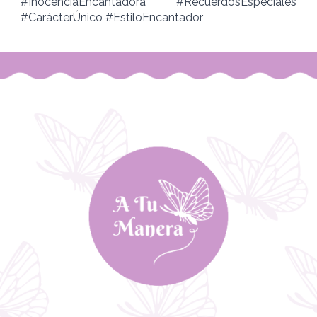
#InocenciaEncantadora #RecuerdosEspeciales
#CarácterÚnico #EstiloEncantador