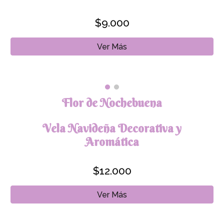
$
9
.000
Ver Más
Flor de Nochebuena
Vela Navideña Decorativa y
Aromática
$1
2
.000
Ver Más