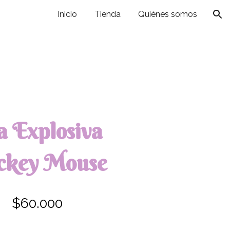
Inicio
Tienda
Quiénes somos
ion
a Explosiva
ckey Mouse
$
6
0.000