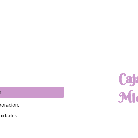
ip to main content
Skip to navigat
Caj
n
Mi
oración:
nidades