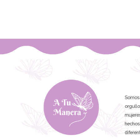
Somos 
orgull
mujere
hechos
diferen